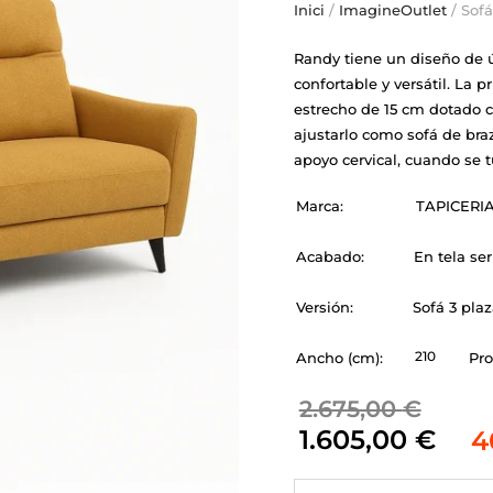
Inici
/
ImagineOutlet
/ Sof
Randy tiene un diseño de 
confortable y versátil. La p
estrecho de 15 cm dotado 
ajustarlo como sofá de bra
apoyo cervical, cuando se 
Marca:
TAPICERI
Acabado:
En tela se
Versión:
Sofá 3 plaz
210
Ancho (cm):
Pro
2.675,00
€
1.605,00
€
4