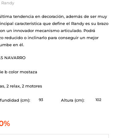
á Randy
última tendencia en decoración, además de ser muy
rincipal característica que define el Randy es su brazo
con un innovador mecanismo articulado. Podrá
zo reducido o inclinarlo para conseguir un mejor
tumbe en él.
AS NAVARRO
rie b color mostaza
as, 2 relax, 2 motores
93
102
fundidad (cm):
Altura (cm):
0%