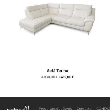
Sofá Torino
4.830,00
€
2.415,00
€
Preguntes freqüents
Contacte
CONDIC