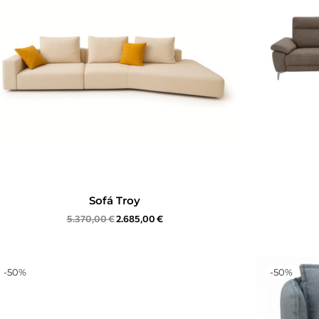
Sofá Troy
5.370,00
€
2.685,00
€
-
50
%
-
50
%