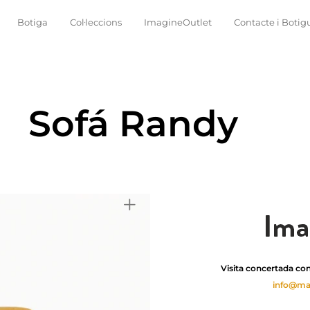
Botiga
Col·leccions
ImagineOutlet
Contacte i Botig
Sofá Randy
Visita concertada con
info@ma