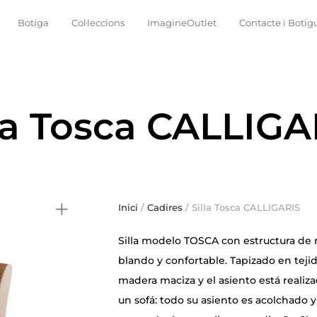
Botiga
Col·leccions
ImagineOutlet
Contacte i Botig
ra Tosca CALLIGA
Inici
/
Cadires
/ Silla Tosca CALLIGARIS
Silla modelo TOSCA con estructura de 
blando y confortable. Tapizado en tejid
madera maciza y el asiento está reali
un sofá: todo su asiento es acolchado 