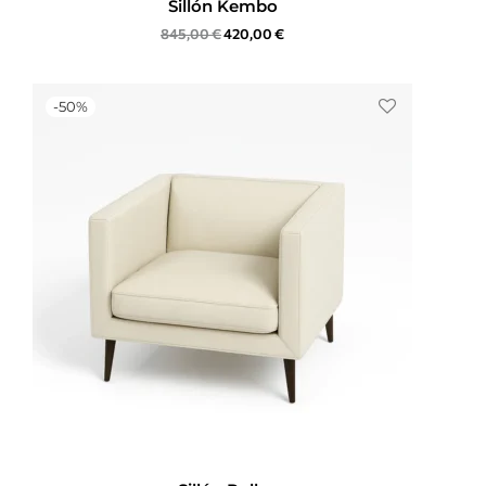
Sillón Kembo
845,00
€
420,00
€
-
50
%