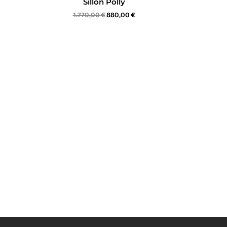
Sillón Polly
1.770,00
€
880,00
€