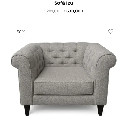
Sofá Izu
3.281,00
€
1.630,00
€
-
50
%