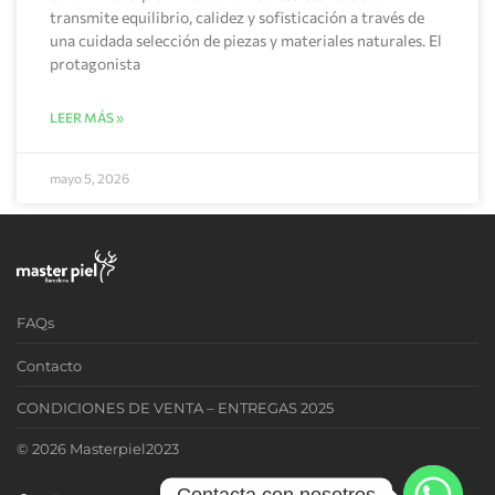
transmite equilibrio, calidez y sofisticación a través de
una cuidada selección de piezas y materiales naturales. El
protagonista
LEER MÁS »
mayo 5, 2026
FAQs
Contacto
CONDICIONES DE VENTA – ENTREGAS 2025
© 2026 Masterpiel2023
Contacta con nosotros