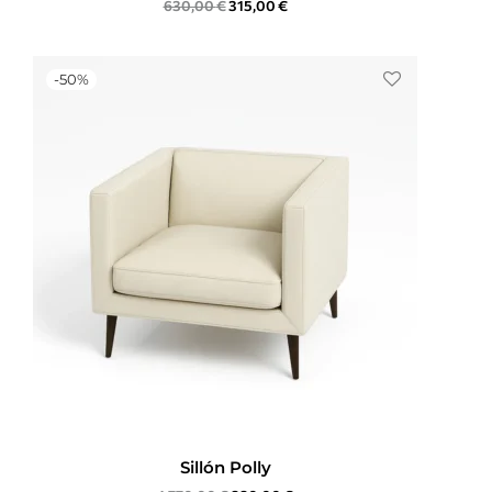
630,00
€
315,00
€
-
50
%
Sillón Polly