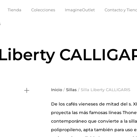
Tienda
Colecciones
ImagineOutlet
Contacto y Tien
s
a Liberty CALLIGA
Inicio
/
Sillas
/ Silla Liberty CALLIGARIS
De los cafés vieneses de mitad del s. 
proyecta las más famosas líneas Thonet
contemporáneo que convierte a la sill
polipropileno, apta también para uso e