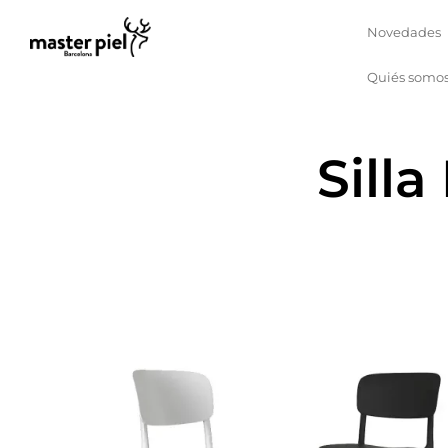
Novedades
Quiés somo
Sill