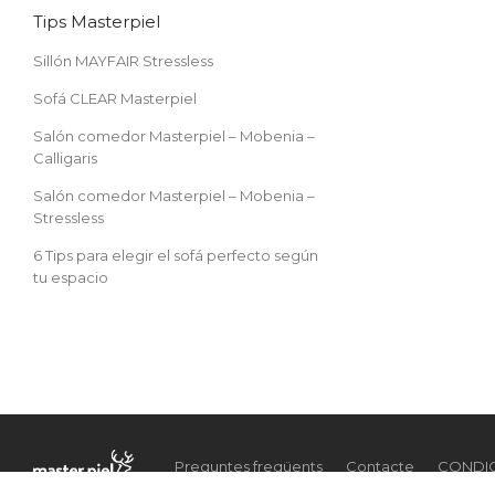
Tips Masterpiel
Sillón MAYFAIR Stressless
Sofá CLEAR Masterpiel
Salón comedor Masterpiel – Mobenia –
Calligaris
Salón comedor Masterpiel – Mobenia –
Stressless
6 Tips para elegir el sofá perfecto según
tu espacio
Preguntes freqüents
Contacte
CONDIC