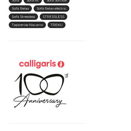
Sofà
Sofà llit
Sofà Sortida
Sofá Relax
Sofá Relax elèctric
Sofà Stressless
STRESSLESS
Tapicerias Navarro
TREKU