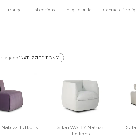
Botiga
Col·leccions
ImagineOutlet
Contacte i Boti
ts tagged
“NATUZZI EDITIONS”
 Natuzzi Editions
Sillón WALLY Natuzzi
Sof
Editions