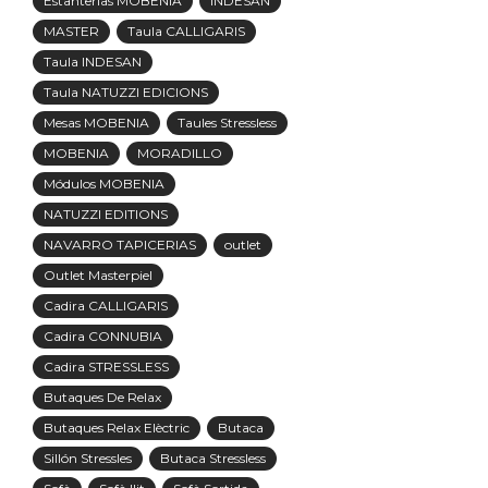
Estanterías MOBENIA
INDESAN
MASTER
Taula CALLIGARIS
Taula INDESAN
Taula NATUZZI EDICIONS
Mesas MOBENIA
Taules Stressless
MOBENIA
MORADILLO
Módulos MOBENIA
NATUZZI EDITIONS
NAVARRO TAPICERIAS
outlet
Outlet Masterpiel
Cadira CALLIGARIS
Cadira CONNUBIA
Cadira STRESSLESS
Butaques De Relax
Butaques Relax Elèctric
Butaca
Sillón Stressles
Butaca Stressless