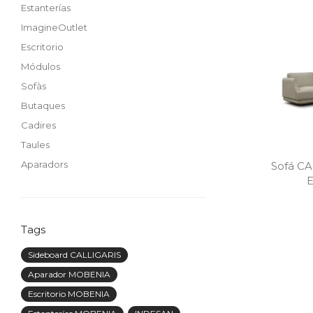
Estanterías
ImagineOutlet
Escritorio
Módulos
Sofàs
Butaques
Cadires
Taules
Aparadors
Sofá CA
E
Tags
Sideboard CALLIGARIS
Aparador MOBENIA
Escritorio MOBENIA