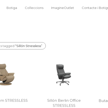
Botiga
Col·leccions
ImagineOutlet
Contacte i Boti
ts tagged
“Sillón Stressless”
dam STRESSLESS
Sillón Berlin Office
Buta
STRESSLESS