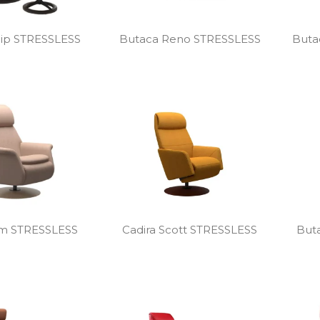
ilip STRESSLESS
Butaca Reno STRESSLESS
Buta
am STRESSLESS
Cadira Scott STRESSLESS
But