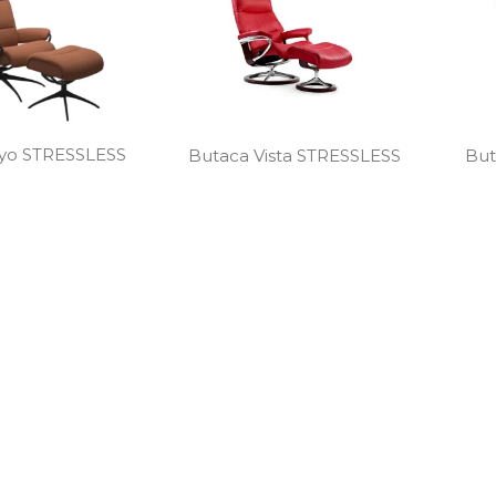
okyo STRESSLESS
Butaca Vista STRESSLESS
But