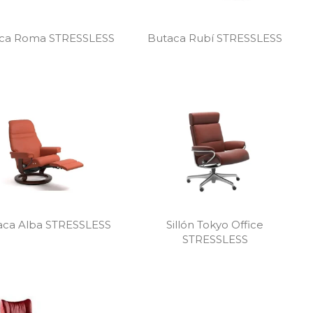
ca Roma STRESSLESS
Butaca Rubí STRESSLESS
Sillón Tokyo Office
aca Alba STRESSLESS
STRESSLESS