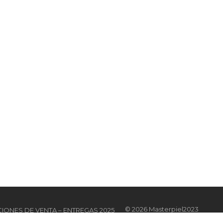
© 2026 Masterpiel2023
IONES DE VENTA – ENTREGAS 2025