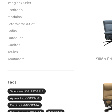
ImagineOutlet
Escritorio
Módulos
Stressless Outlet
Sofàs
Butaques
Cadires
Taules
Sillón E
Aparadors
Tags
Sideboard CALLIGARIS
Aparador MOBENIA
Escritorio MOBENIA