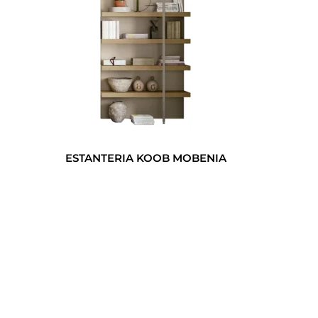
ESTANTERIA KOOB MOBENIA