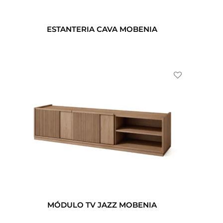
ESTANTERIA CAVA MOBENIA
MÓDULO TV JAZZ MOBENIA