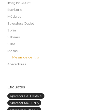
ImagineOutlet
Escritorio
Módulos
Stressless Outlet
Sofás
Sillones
Sillas
Mesas
Mesas de centro
Aparadores
Etiquetas
Aparador CALLIGARIS
Aparador MOBENIA
Escritorio MOBENIA