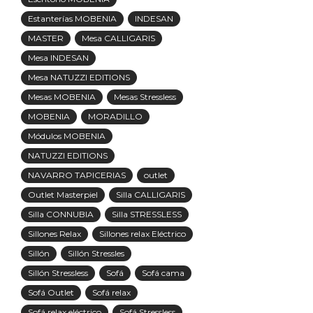
Estanterías MOBENIA
INDESAN
MASTER
Mesa CALLIGARIS
Mesa INDESAN
Mesa NATUZZI EDITIONS
Mesas MOBENIA
Mesas Stressless
MOBENIA
MORADILLO
Módulos MOBENIA
NATUZZI EDITIONS
NAVARRO TAPICERIAS
outlet
Outlet Masterpiel
Silla CALLIGARIS
Silla CONNUBIA
Silla STRESSLESS
Sillones Relax
Sillones relax Eléctrico
Sillón
Sillón Stressles
Sillón Stressless
Sofá
Sofá cama
Sofá Outlet
Sofá relax
Sofá relax eléctrico
Sofá Stressless