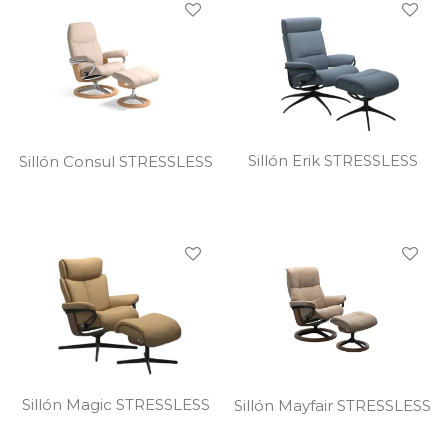
Sillón Erik STRESSLESS
Sillón Consul STRESSLESS
Sillón Magic STRESSLESS
Sillón Mayfair STRESSLESS