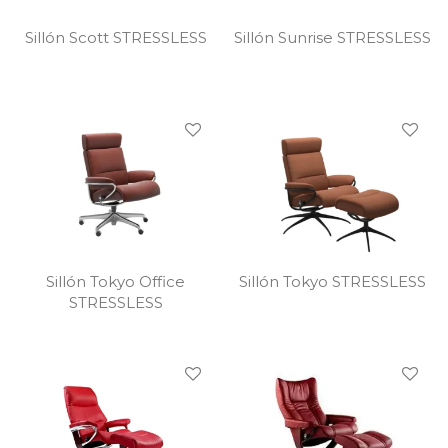
Sillón Scott STRESSLESS
Sillón Sunrise STRESSLESS
Sillón Tokyo Office
Sillón Tokyo STRESSLESS
STRESSLESS