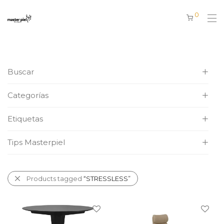
0
Buscar
Categorías
Etiquetas
Buscar
Todos
ImagineOutlet
Tips Masterpiel
Aparador CALLIGARIS
Aparador MOBENIA
Escritorio
Escritorio MOBENIA
Estanterías MOBENIA
INDESAN
Módulos
Sillón MAYFAIR Stressless
MASTER
Mesa CALLIGARIS
Mesa INDESAN
Products tagged
“STRESSLESS”
Stressless Outlet
Sofá CLEAR Masterpiel
Mesa NATUZZI EDITIONS
Mesas MOBENIA
Estanterías
Mesas Stressless
MOBENIA
MORADILLO
Salón comedor Masterpiel – Mobenia – Calligaris
Sofás
Módulos MOBENIA
NATUZZI EDITIONS
Sillones
Salón comedor Masterpiel – Mobenia – Stressless