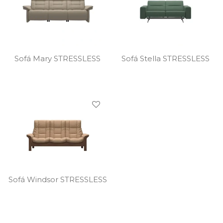
Sofá Mary STRESSLESS
Sofá Stella STRESSLESS
Sofá Windsor STRESSLESS