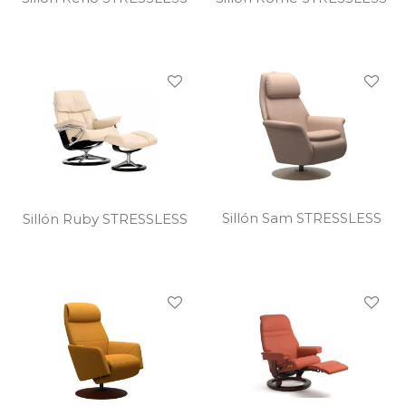
Sillón Sam STRESSLESS
Sillón Ruby STRESSLESS